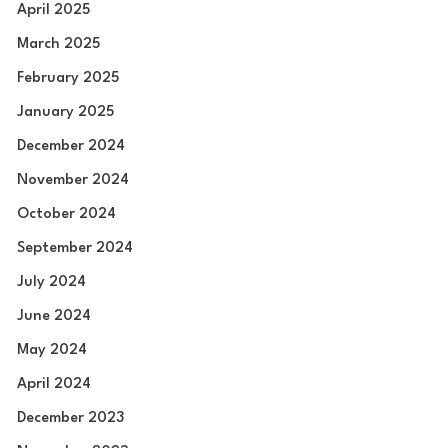
April 2025
March 2025
February 2025
January 2025
December 2024
November 2024
October 2024
September 2024
July 2024
June 2024
May 2024
April 2024
December 2023