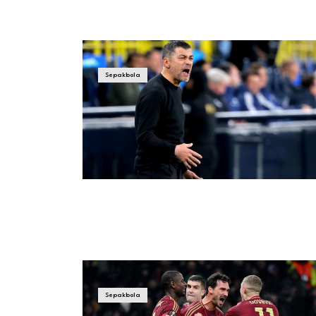
Sepakbola
Sepakbola