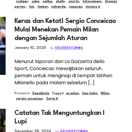
rudiger
,
saka
,
saliba
,
skelly
,
sports
,
tchouameni
,
thomas
partey
,
tim
,
timber
,
valverde
,
vazquez
,
vinicius jr
Keras dan Ketat! Sergio Conceicao
Mulai Menekan Pemain Milan
dengan Sejumlah Aturan
Posted on
January 10, 2025
by
KRUGERXYZ@@A
Menurut laporan dari La Gazzetta dello
Sport, Conceicao mewajibkan seluruh
pemain untuk menginap di tempat latihan
Milanello pada malam sebelum […]
Posted in
Sepakbola
Tagged
ac milan
,
liga italia
,
Milan
,
sergio conceicao
,
Serie A
Catatan Tak Menguntungkan I
Lupi
Posted on
December 28, 2024
by
KRUGERXYZ@@A