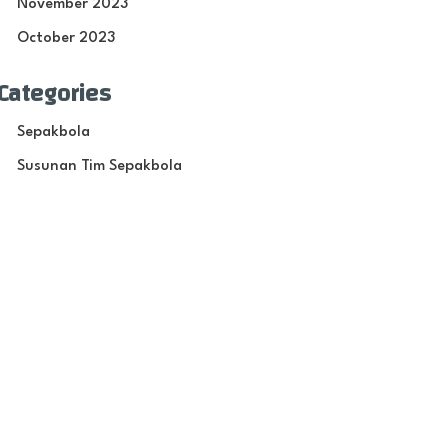
November 2023
October 2023
Categories
Sepakbola
Susunan Tim Sepakbola