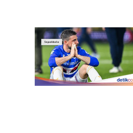
Sepakbola