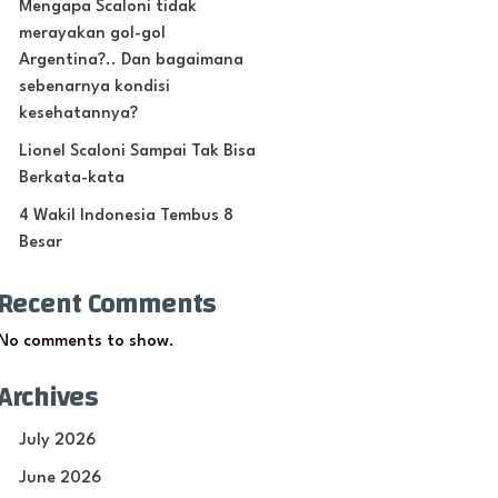
Mengapa Scaloni tidak
merayakan gol-gol
Argentina?.. Dan bagaimana
sebenarnya kondisi
kesehatannya?
Lionel Scaloni Sampai Tak Bisa
Berkata-kata
4 Wakil Indonesia Tembus 8
Besar
Recent Comments
No comments to show.
Archives
July 2026
June 2026