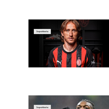
Sepakbola
Sepakbola