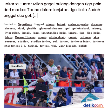
Jakarta – Inter Milan gagal pulang dengan tiga poin
dari markas Torino dalam lanjutan Liga Italia. Sudah
unggul dua gol, […]
Posted in
Sepakbola
Tagged
adams
,
babak
,
carlos augusto
,
darmian
,
dimarco
,
duel
,
gineitis
,
giovanni simeone
,
gol
,
gol eksekusi
,
imbang
,
inter milan
,
ismajli
,
laga
,
lanjutan liga italia
,
lazaro
,
liga
,
liga italia
,
lkhan
,
Marcus Thuram
,
napoli
,
nikola vlasic
,
pemain
,
sal coco
,
skor
,
sommer
,
stadion
,
stadion torino
,
sui
,
torino
,
torino vs inter
,
torino vs
inter tuntas 2-2
,
torinoi
,
tuntas
,
vlai
,
yann bisseck
,
zieliski
Sepakbola