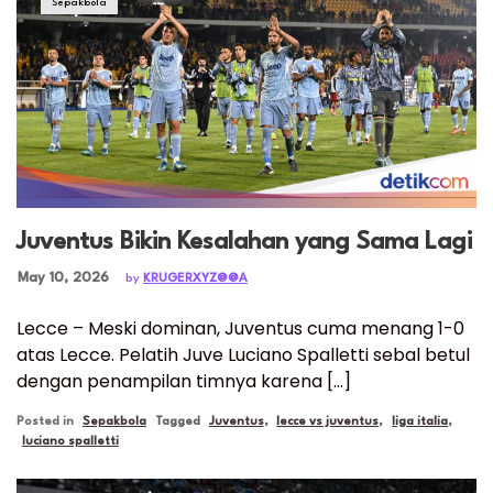
Sepakbola
Juventus Bikin Kesalahan yang Sama Lagi
Posted on
May 10, 2026
by
KRUGERXYZ@@A
Lecce – Meski dominan, Juventus cuma menang 1-0
atas Lecce. Pelatih Juve Luciano Spalletti sebal betul
dengan penampilan timnya karena […]
Posted in
Sepakbola
Tagged
Juventus
,
lecce vs juventus
,
liga italia
,
luciano spalletti