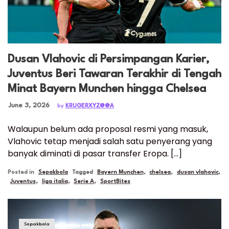
Dusan Vlahovic di Persimpangan Karier,
Juventus Beri Tawaran Terakhir di Tengah
Minat Bayern Munchen hingga Chelsea
Posted on
June 3, 2026
by
KRUGERXYZ@@A
Walaupun belum ada proposal resmi yang masuk,
Vlahovic tetap menjadi salah satu penyerang yang
banyak diminati di pasar transfer Eropa. […]
Posted in
Sepakbola
Tagged
Bayern Munchen
,
chelsea
,
dusan vlahovic
,
Juventus
,
liga italia
,
Serie A
,
SportBites
Sepakbola