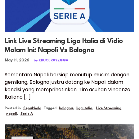
Link Live Streaming Liga Italia di Vidio
Malam Ini: Napoli Vs Bologna
Posted on
May 11, 2026
by
KRUGERXYZ@@A
Sementara Napoli bersiap menutup musim dengan
gemilang, Bologna justru datang ke Napoli dalam
kondisi yang memprihatinkan. Tim asuhan Vincenzo
Italiano […]
Posted in
Sepakbola
Tagged
bologna
,
liga italia
,
Live Streaming
,
napoli
,
Serie A