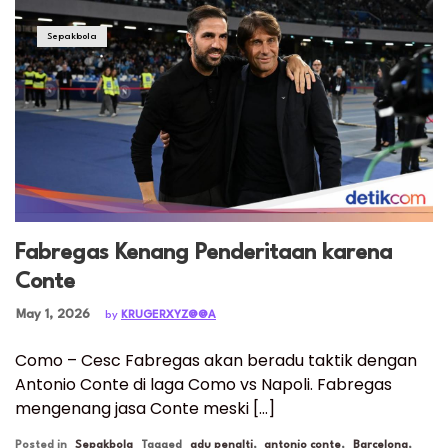
Sepakbola
Fabregas Kenang Penderitaan karena
Conte
Posted on
May 1, 2026
by
KRUGERXYZ@@A
Como – Cesc Fabregas akan beradu taktik dengan
Antonio Conte di laga Como vs Napoli. Fabregas
mengenang jasa Conte meski […]
Posted in
Sepakbola
Tagged
adu penalti
,
antonio conte
,
Barcelona
,