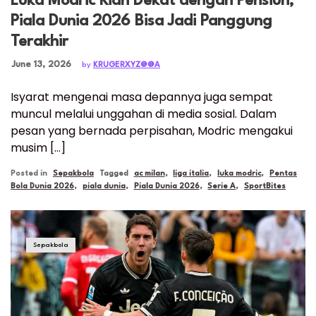
Luka Modric Kian Dekat dengan Pensiun,
Piala Dunia 2026 Bisa Jadi Panggung
Terakhir
Posted on
June 13, 2026
by
KRUGERXYZ@@A
Isyarat mengenai masa depannya juga sempat
muncul melalui unggahan di media sosial. Dalam
pesan yang bernada perpisahan, Modric mengakui
musim […]
Posted in
Sepakbola
Tagged
ac milan
,
liga italia
,
luka modric
,
Pentas
Bola Dunia 2026
,
piala dunia
,
Piala Dunia 2026
,
Serie A
,
SportBites
Sepakbola