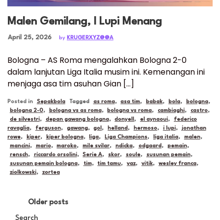
Malen Gemilang, I Lupi Menang
Posted on
April 25, 2026
by
KRUGERXYZ@@A
Bologna – AS Roma mengalahkan Bologna 2-0
dalam lanjutan Liga Italia musim ini. Kemenangan ini
menjaga asa tim asuhan Gian […]
Posted in
Sepakbola
Tagged
as roma
,
asa tim
,
babak
,
bola
,
bologna
,
bologna 2-0
,
bologna vs as roma
,
bologna vs roma
,
cambiaghi
,
castro
,
de silvestri
,
depan gawang bologna
,
donyell
,
el aynaoui
,
federico
ravaglia
,
ferguson
,
gawang
,
gol
,
helland
,
hermoso
,
i lupi
,
jonathan
rowe
,
kiper
,
kiper bologna
,
liga
,
Liga Champions
,
liga italia
,
malen
,
mancini
,
mario
,
maroko
,
mile svilar
,
ndicka
,
odgaard
,
pemain
,
rensch
,
riccardo orsolini
,
Serie A
,
skor
,
soule
,
susunan pemain
,
susunan pemain bologna
,
tim
,
tim tamu
,
vaz
,
vitik
,
wesley franca
,
ziolkowski
,
zortea
Posts
Older posts
navigation
Search