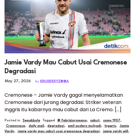
Jamie Vardy Mau Cabut Usai Cremonese
Degradasi
Posted on
May 27, 2026
by
KRUGERXYZ@@A
Cremonese – Jamie Vardy gagal menyelamatkan
Cremonese dari jurang degradasi. Striker veteran
Inggris itu kabarnya mau cabut dari La Cremo. […]
Posted in
Sepakbola
Tagged
@ fabrizioromano
,
cabut
,
como 1907
,
Cremonese
,
daily mail
,
degradasi
,
emil audero mulyadi
,
Inggris
,
Jamie
Vardy
,
jamie vardy mau cabut usai cremonese degradasi
,
jamie vardy will
,