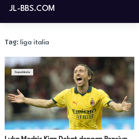
Skip
JL-BBS.COM
to
content
Tag:
liga italia
Sepakbola