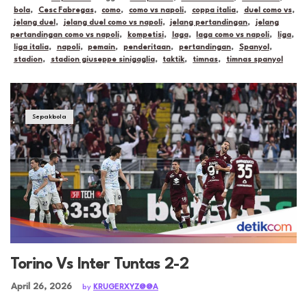
bola
,
Cesc Fabregas
,
como
,
como vs napoli
,
coppa italia
,
duel como vs
,
jelang duel
,
jelang duel como vs napoli
,
jelang pertandingan
,
jelang
pertandingan como vs napoli
,
kompetisi
,
laga
,
laga como vs napoli
,
liga
,
liga italia
,
napoli
,
pemain
,
penderitaan
,
pertandingan
,
Spanyol
,
stadion
,
stadion giuseppe sinigaglia
,
taktik
,
timnas
,
timnas spanyol
Sepakbola
Torino Vs Inter Tuntas 2-2
Posted on
April 26, 2026
by
KRUGERXYZ@@A