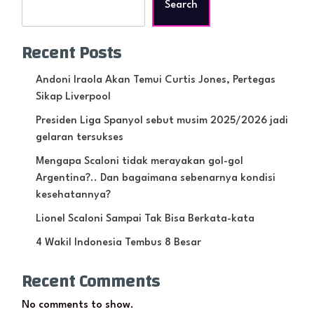
Search
Recent Posts
Andoni Iraola Akan Temui Curtis Jones, Pertegas
Sikap Liverpool
Presiden Liga Spanyol sebut musim 2025/2026 jadi
gelaran tersukses
Mengapa Scaloni tidak merayakan gol-gol
Argentina?.. Dan bagaimana sebenarnya kondisi
kesehatannya?
Lionel Scaloni Sampai Tak Bisa Berkata-kata
4 Wakil Indonesia Tembus 8 Besar
Recent Comments
No comments to show.