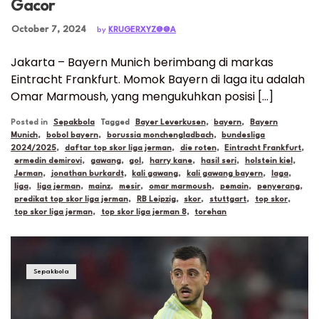
Gacor
Posted on
October 7, 2024
by
KRUGERXYZ@@A
Jakarta – Bayern Munich berimbang di markas
Eintracht Frankfurt. Momok Bayern di laga itu adalah
Omar Marmoush, yang mengukuhkan posisi […]
Posted in
Sepakbola
Tagged
Bayer Leverkusen
,
bayern
,
Bayern
Munich
,
bobol bayern
,
borussia monchengladbach
,
bundesliga
2024/2025
,
daftar top skor liga jerman
,
die roten
,
Eintracht Frankfurt
,
ermedin demirovi
,
gawang
,
gol
,
harry kane
,
hasil seri
,
holstein kiel
,
Jerman
,
jonathan burkardt
,
kali gawang
,
kali gawang bayern
,
laga
,
liga
,
liga jerman
,
mainz
,
mesir
,
omar marmoush
,
pemain
,
penyerang
,
predikat top skor liga jerman
,
RB Leipzig
,
skor
,
stuttgart
,
top skor
,
top skor liga jerman
,
top skor liga jerman 8
,
torehan
Sepakbola