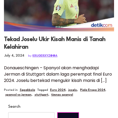
Tekad Joselu Ukir Kisah Manis di Tanah
Kelahiran
Posted on
July 4, 2024
by
KRUGERXYZ@@A
Donaueschingen – Spanyol akan menghadapi
Jerman di Stuttgart dalam laga perempat final Euro
2024. Joselu bertekad mengukir kisah manis di […]
Posted in
Sepakbola
Tagged
Euro 2024
,
joselu
,
Piala Eropa 2024
,
spanyol vs jerman
,
stuttgart
,
timnas spanyol
Search