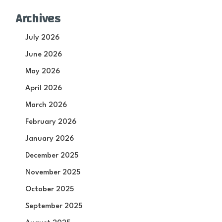
Archives
July 2026
June 2026
May 2026
April 2026
March 2026
February 2026
January 2026
December 2025
November 2025
October 2025
September 2025