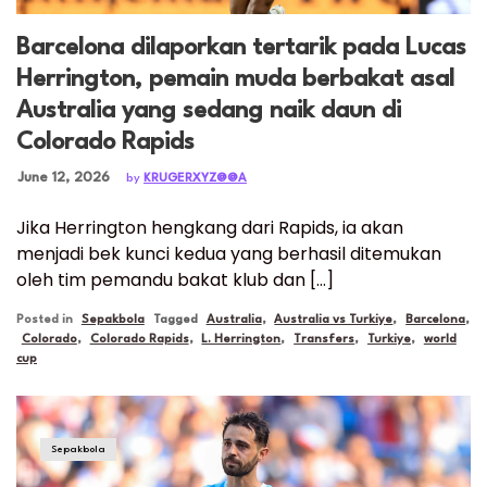
Barcelona dilaporkan tertarik pada Lucas
Herrington, pemain muda berbakat asal
Australia yang sedang naik daun di
Colorado Rapids
Posted on
June 12, 2026
by
KRUGERXYZ@@A
Jika Herrington hengkang dari Rapids, ia akan
menjadi bek kunci kedua yang berhasil ditemukan
oleh tim pemandu bakat klub dan […]
Posted in
Sepakbola
Tagged
Australia
,
Australia vs Turkiye
,
Barcelona
,
Colorado
,
Colorado Rapids
,
L. Herrington
,
Transfers
,
Turkiye
,
world
cup
Sepakbola