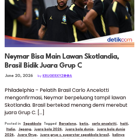
Neymar Bisa Main Lawan Skotlandia,
Brasil Bidik Juara Grup C
Posted on
June 20, 2026
by
KRUGERXYZ@@A
Philadelphia – Pelatih Brasil Carlo Ancelotti
mengonfirmasi, Neymar berpeluang tampil lawan
Skotlandia. Brasil bertekad menang demi merebut
juara Grup C. […]
Posted in
Sepakbola
Tagged
Barcelona
,
betis
,
carlo ancelotti
,
haiti
,
Italia
,
Jepang
,
juara bola 2026
,
juara bola dunia
,
juara bola dunia
2026
,
Juara Grup
,
juara grup c. superstar sepakbola brasil
,
kalinya