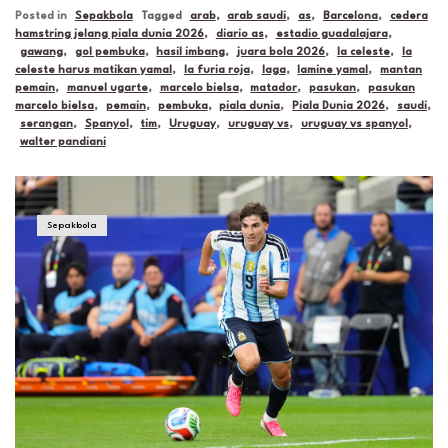
Posted in
Sepakbola
Tagged
arab
,
arab saudi
,
as
,
Barcelona
,
cedera
hamstring jelang piala dunia 2026
,
diario as
,
estadio guadalajara
,
gawang
,
gol pembuka
,
hasil imbang
,
juara bola 2026
,
la celeste
,
la
celeste harus matikan yamal
,
la furia roja
,
laga
,
lamine yamal
,
mantan
pemain
,
manuel ugarte
,
marcelo bielsa
,
matador
,
pasukan
,
pasukan
marcelo bielsa
,
pemain
,
pembuka
,
piala dunia
,
Piala Dunia 2026
,
saudi
,
serangan
,
Spanyol
,
tim
,
Uruguay
,
uruguay vs
,
uruguay vs spanyol
,
walter pandiani
Sepakbola