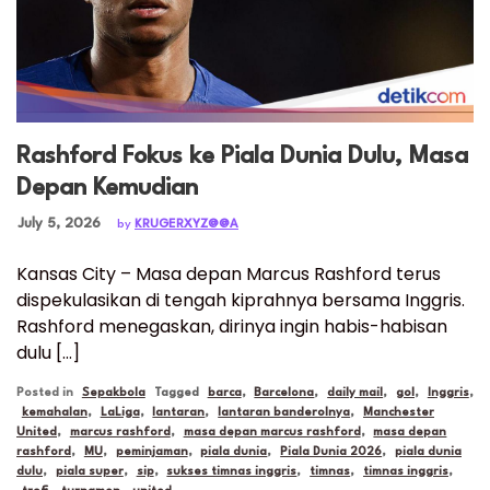
Rashford Fokus ke Piala Dunia Dulu, Masa
Depan Kemudian
Posted on
July 5, 2026
by
KRUGERXYZ@@A
Kansas City – Masa depan Marcus Rashford terus
dispekulasikan di tengah kiprahnya bersama Inggris.
Rashford menegaskan, dirinya ingin habis-habisan
dulu […]
Posted in
Sepakbola
Tagged
barca
,
Barcelona
,
daily mail
,
gol
,
Inggris
,
kemahalan
,
LaLiga
,
lantaran
,
lantaran banderolnya
,
Manchester
United
,
marcus rashford
,
masa depan marcus rashford
,
masa depan
rashford
,
MU
,
peminjaman
,
piala dunia
,
Piala Dunia 2026
,
piala dunia
dulu
,
piala super
,
sip
,
sukses timnas inggris
,
timnas
,
timnas inggris
,