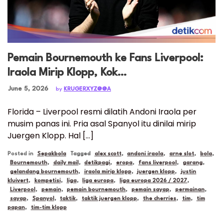
Pemain Bournemouth ke Fans Liverpool:
Iraola Mirip Klopp, Kok…
Posted on
June 5, 2026
by
KRUGERXYZ@@A
Florida – Liverpool resmi dilatih Andoni Iraola per
musim panas ini. Pria asal Spanyol itu dinilai mirip
Juergen Klopp. Hal […]
Posted in
Sepakbola
Tagged
alex scott
,
andoni iraola
,
arne slot
,
bola
,
Bournemouth
,
daily mail
,
detikpagi
,
eropa
,
fans liverpool
,
garang
,
gelandang bournemouth
,
iraola mirip klopp
,
juergen klopp
,
justin
kluivert
,
kompetisi
,
liga
,
liga europa
,
liga europa 2026 / 2027
,
Liverpool
,
pemain
,
pemain bournemouth
,
pemain sayap
,
permainan
,
sayap
,
Spanyol
,
taktik
,
taktik juergen klopp
,
the cherries
,
tim
,
tim
papan
,
tim-tim klopp