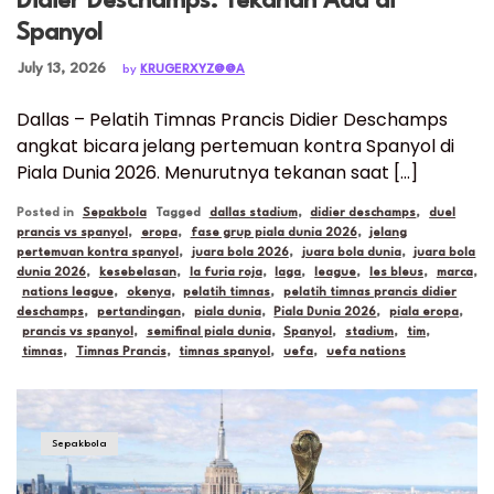
Didier Deschamps: Tekanan Ada di
Spanyol
Posted on
July 13, 2026
by
KRUGERXYZ@@A
Dallas – Pelatih Timnas Prancis Didier Deschamps
angkat bicara jelang pertemuan kontra Spanyol di
Piala Dunia 2026. Menurutnya tekanan saat […]
Posted in
Sepakbola
Tagged
dallas stadium
,
didier deschamps
,
duel
prancis vs spanyol
,
eropa
,
fase grup piala dunia 2026
,
jelang
pertemuan kontra spanyol
,
juara bola 2026
,
juara bola dunia
,
juara bola
dunia 2026
,
kesebelasan
,
la furia roja
,
laga
,
league
,
les bleus
,
marca
,
nations league
,
okenya
,
pelatih timnas
,
pelatih timnas prancis didier
deschamps
,
pertandingan
,
piala dunia
,
Piala Dunia 2026
,
piala eropa
,
prancis vs spanyol
,
semifinal piala dunia
,
Spanyol
,
stadium
,
tim
,
timnas
,
Timnas Prancis
,
timnas spanyol
,
uefa
,
uefa nations
Sepakbola