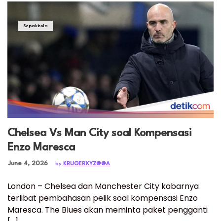
Sepakbola
Chelsea Vs Man City soal Kompensasi
Enzo Maresca
Posted on
June 4, 2026
by
KRUGERXYZ@@A
London – Chelsea dan Manchester City kabarnya
terlibat pembahasan pelik soal kompensasi Enzo
Maresca. The Blues akan meminta paket pengganti