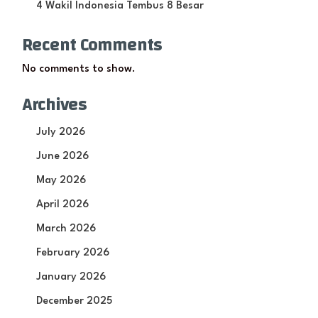
4 Wakil Indonesia Tembus 8 Besar
Recent Comments
No comments to show.
Archives
July 2026
June 2026
May 2026
April 2026
March 2026
February 2026
January 2026
December 2025