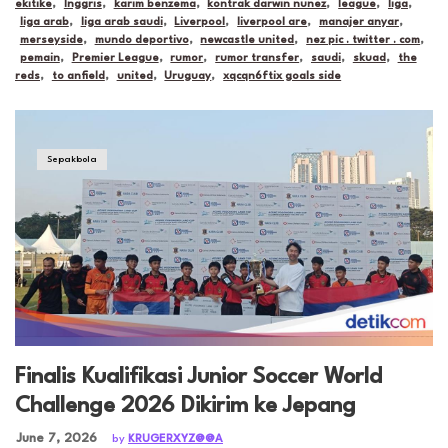
ekitike
,
Inggris
,
karim benzema
,
kontrak darwin nunez
,
league
,
liga
,
liga arab
,
liga arab saudi
,
Liverpool
,
liverpool are
,
manajer anyar
,
merseyside
,
mundo deportivo
,
newcastle united
,
nez pic . twitter . com
,
pemain
,
Premier League
,
rumor
,
rumor transfer
,
saudi
,
skuad
,
the
reds
,
to anfield
,
united
,
Uruguay
,
xqcqn6ftix goals side
Sepakbola
Finalis Kualifikasi Junior Soccer World
Challenge 2026 Dikirim ke Jepang
Posted on
June 7, 2026
by
KRUGERXYZ@@A