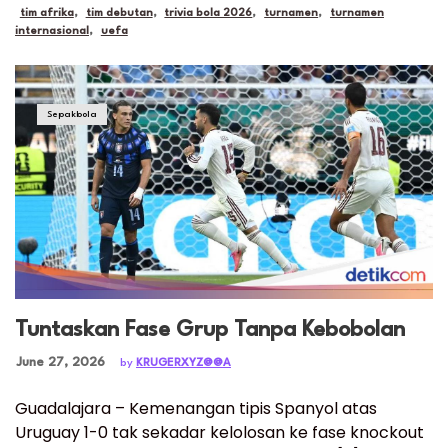
tim afrika
,
tim debutan
,
trivia bola 2026
,
turnamen
,
turnamen
internasional
,
uefa
Sepakbola
Tuntaskan Fase Grup Tanpa Kebobolan
Posted on
June 27, 2026
by
KRUGERXYZ@@A
Guadalajara – Kemenangan tipis Spanyol atas
Uruguay 1-0 tak sekadar kelolosan ke fase knockout