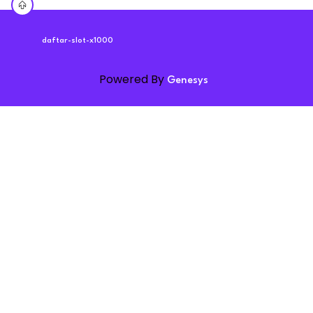
daftar-slot-x1000
Powered By
Genesys