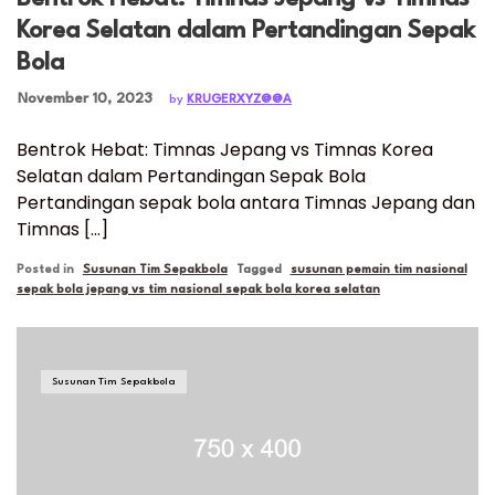
Korea Selatan dalam Pertandingan Sepak
Bola
Posted on
November 10, 2023
by
KRUGERXYZ@@A
Bentrok Hebat: Timnas Jepang vs Timnas Korea
Selatan dalam Pertandingan Sepak Bola
Pertandingan sepak bola antara Timnas Jepang dan
Timnas […]
Posted in
Susunan Tim Sepakbola
Tagged
susunan pemain tim nasional
sepak bola jepang vs tim nasional sepak bola korea selatan
Susunan Tim Sepakbola