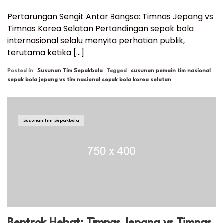
Pertarungan Sengit Antar Bangsa: Timnas Jepang vs
Timnas Korea Selatan Pertandingan sepak bola
internasional selalu menyita perhatian publik,
terutama ketika […]
Posted in
Susunan Tim Sepakbola
Tagged
susunan pemain tim nasional
sepak bola jepang vs tim nasional sepak bola korea selatan
Susunan Tim Sepakbola
Bentrok Hebat: Timnas Jepang vs Timnas