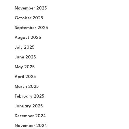
November 2025
October 2025
September 2025
August 2025
July 2025
June 2025
May 2025
April 2025
March 2025
February 2025
January 2025
December 2024
November 2024