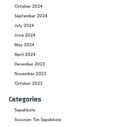
October 2024
September 2024
July 2024
June 2024
May 2024
April 2024
December 2023
November 2023
October 2023
Categories
Sepakbola
Susunan Tim Sepakbola