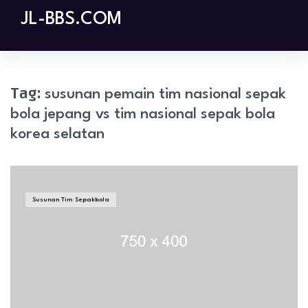
Skip
JL-BBS.COM
to
content
Tag:
susunan pemain tim nasional sepak
bola jepang vs tim nasional sepak bola
korea selatan
Susunan Tim Sepakbola