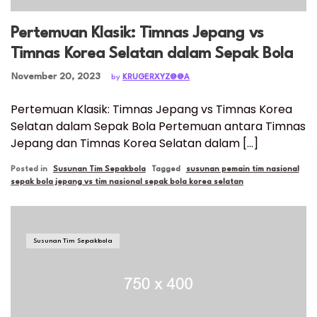
Pertemuan Klasik: Timnas Jepang vs
Timnas Korea Selatan dalam Sepak Bola
Posted on
November 20, 2023
by
KRUGERXYZ@@A
Pertemuan Klasik: Timnas Jepang vs Timnas Korea
Selatan dalam Sepak Bola Pertemuan antara Timnas
Jepang dan Timnas Korea Selatan dalam […]
Posted in
Susunan Tim Sepakbola
Tagged
susunan pemain tim nasional
sepak bola jepang vs tim nasional sepak bola korea selatan
Susunan Tim Sepakbola