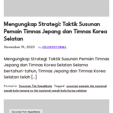
Mengungkap Strategi: Taktik Susunan
Pemain Timnas Jepang dan Timnas Korea
Selatan
Posted on
November 19, 2023
by
KRUGERXYZ@@A
Mengungkap Strategi: Taktik Susunan Pemain Timnas
Jepang dan Timnas Korea Selatan Selama
bertahun-tahun, Timnas Jepang dan Timnas Korea
Selatan telah […]
Posted in
Susunan Tim Sepakbola
Tagged
susunan pemain tim nasional
sepak bola jepang vs tim nasional sepak bola korea selatan
Susunan Tim Sepakbola