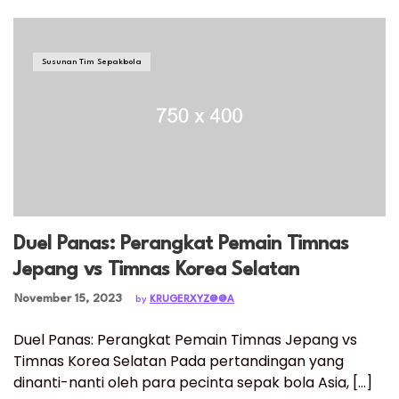
Susunan Tim Sepakbola
Duel Panas: Perangkat Pemain Timnas
Jepang vs Timnas Korea Selatan
Posted on
November 15, 2023
by
KRUGERXYZ@@A
Duel Panas: Perangkat Pemain Timnas Jepang vs
Timnas Korea Selatan Pada pertandingan yang
dinanti-nanti oleh para pecinta sepak bola Asia, […]