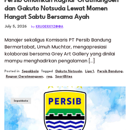
Persib Umumkan Ragnar Oratmangoen
dan Gakuto Notsuda Lewat Momen
Hangat Sabtu Bersama Ayah
Posted on
July 5, 2026
by
KRUGERXYZ@@A
Manajer sekaligus Komisaris PT Persib Bandung
Bermartabat, Umuh Muchtar, mengapresiasi
kolaborasi bersama Grey Art Gallery yang dinilai
mampu menghadirkan pengalaman […]
Posted in
Sepakbola
Tagged
Gakuto Notsuda
,
Liga 1
,
Persib Bandung
,
Ragnar Oeratmangoen
,
reg
,
SportBites
Sepakbola