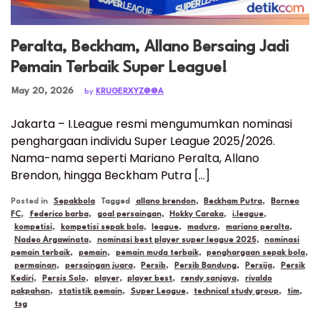
Peralta, Beckham, Allano Bersaing Jadi
Pemain Terbaik Super League!
Posted on
May 20, 2026
by
KRUGERXYZ@@A
Jakarta – I.League resmi mengumumkan nominasi
penghargaan individu Super League 2025/2026.
Nama-nama seperti Mariano Peralta, Allano
Brendon, hingga Beckham Putra […]
Posted in
Sepakbola
Tagged
allano brendon
,
Beckham Putra
,
Borneo
FC
,
federico barba
,
goal persaingan
,
Hokky Caraka
,
i.league
,
kompetisi
,
kompetisi sepak bola
,
league
,
madura
,
mariano peralta
,
Nadeo Argawinata
,
nominasi best player super league 2025
,
nominasi
pemain terbaik
,
pemain
,
pemain muda terbaik
,
penghargaan sepak bola
,
permainan
,
persaingan juara
,
Persib
,
Persib Bandung
,
Persija
,
Persik
Kediri
,
Persis Solo
,
player
,
player best
,
rendy sanjaya
,
rivaldo
pakpahan
,
statistik pemain
,
Super League
,
technical study group
,
tim
,
tsg