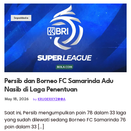
Sepakbola
Persib dan Borneo FC Samarinda Adu
Nasib di Laga Penentuan
Posted on
May 18, 2026
by
KRUGERXYZ@@A
Saat ini, Persib mengumpulkan poin 78 dalam 33 laga
yang sudah dilewati sedang Borneo FC Samarinda 76
poin dalam 33 […]