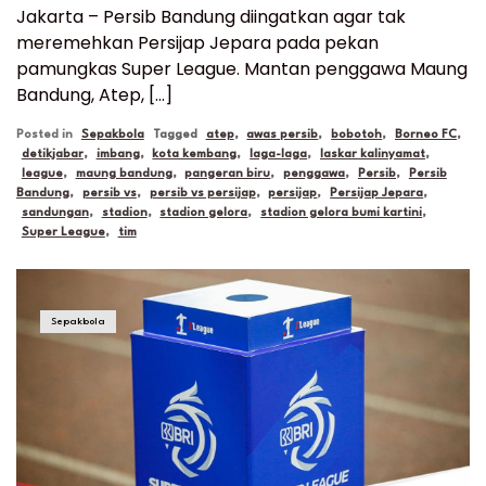
Jakarta – Persib Bandung diingatkan agar tak
meremehkan Persijap Jepara pada pekan
pamungkas Super League. Mantan penggawa Maung
Bandung, Atep, […]
Posted in
Sepakbola
Tagged
atep
,
awas persib
,
bobotoh
,
Borneo FC
,
detikjabar
,
imbang
,
kota kembang
,
laga-laga
,
laskar kalinyamat
,
league
,
maung bandung
,
pangeran biru
,
penggawa
,
Persib
,
Persib
Bandung
,
persib vs
,
persib vs persijap
,
persijap
,
Persijap Jepara
,
sandungan
,
stadion
,
stadion gelora
,
stadion gelora bumi kartini
,
Super League
,
tim
Sepakbola