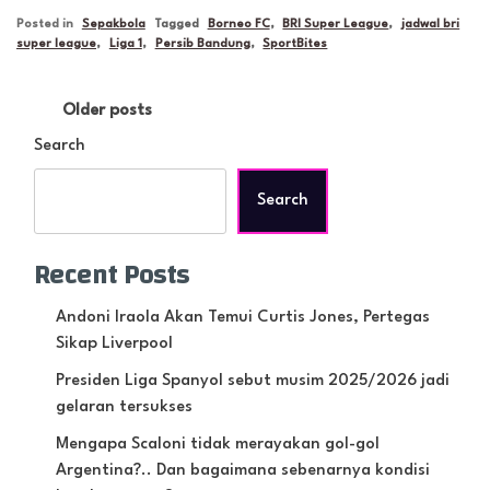
Posted in
Sepakbola
Tagged
Borneo FC
,
BRI Super League
,
jadwal bri
super league
,
Liga 1
,
Persib Bandung
,
SportBites
Posts
Older posts
navigation
Search
Search
Recent Posts
Andoni Iraola Akan Temui Curtis Jones, Pertegas
Sikap Liverpool
Presiden Liga Spanyol sebut musim 2025/2026 jadi
gelaran tersukses
Mengapa Scaloni tidak merayakan gol-gol
Argentina?.. Dan bagaimana sebenarnya kondisi