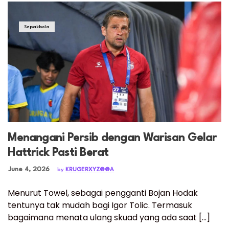
Sepakbola
Menangani Persib dengan Warisan Gelar
Hattrick Pasti Berat
Posted on
June 4, 2026
by
KRUGERXYZ@@A
Menurut Towel, sebagai pengganti Bojan Hodak
tentunya tak mudah bagi Igor Tolic. Termasuk
bagaimana menata ulang skuad yang ada saat […]