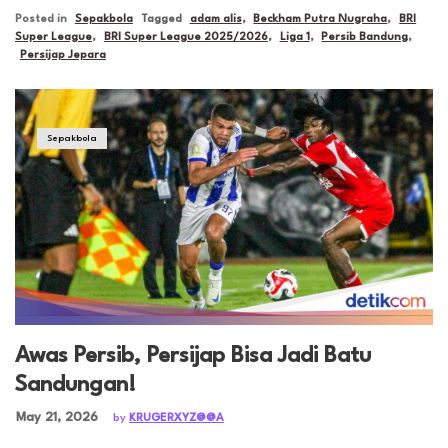
Posted in
Sepakbola
Tagged
adam alis
,
Beckham Putra Nugraha
,
BRI
Super League
,
BRI Super League 2025/2026
,
Liga 1
,
Persib Bandung
,
Persijap Jepara
Sepakbola
Awas Persib, Persijap Bisa Jadi Batu
Sandungan!
Posted on
May 21, 2026
by
KRUGERXYZ@@A