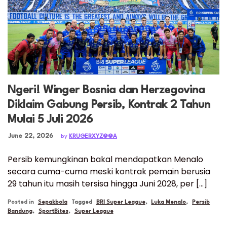
Ngeri! Winger Bosnia dan Herzegovina
Diklaim Gabung Persib, Kontrak 2 Tahun
Mulai 5 Juli 2026
Posted on
June 22, 2026
by
KRUGERXYZ@@A
Persib kemungkinan bakal mendapatkan Menalo
secara cuma-cuma meski kontrak pemain berusia
29 tahun itu masih tersisa hingga Juni 2028, per […]
Posted in
Sepakbola
Tagged
BRI Super League
,
Luka Menalo
,
Persib
Bandung
,
SportBites
,
Super League