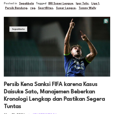
Posted in
Sepakbola
Tagged
BRI Super League
,
Igor Tolic
,
Liga 1
,
Persib Bandung
,
reg
,
SportBites
,
Super League
,
Tommy Welly
Sepakbola
Persib Kena Sanksi FIFA karena Kasus
Daisuke Sato, Manajemen Beberkan
Kronologi Lengkap dan Pastikan Segera
Tuntas