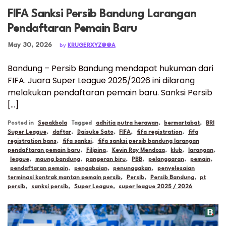
FIFA Sanksi Persib Bandung Larangan
Pendaftaran Pemain Baru
Posted on
May 30, 2026
by
KRUGERXYZ@@A
Bandung – Persib Bandung mendapat hukuman dari
FIFA. Juara Super League 2025/2026 ini dilarang
melakukan pendaftaran pemain baru. Sanksi Persib
[…]
Posted in
Sepakbola
Tagged
adhitia putra herawan
,
bermartabat
,
BRI
Super League
,
daftar
,
Daisuke Sato
,
FIFA
,
fifa registration
,
fifa
registration bans
,
fifa sanksi
,
fifa sanksi persib bandung larangan
pendaftaran pemain baru
,
Filipina
,
Kevin Ray Mendoza
,
klub
,
larangan
,
league
,
maung bandung
,
pangeran biru
,
PBB
,
pelanggaran
,
pemain
,
pendaftaran pemain
,
pengabaian
,
penunggakan
,
penyelesaian
terminasi kontrak mantan pemain persib
,
Persib
,
Persib Bandung
,
pt
persib
,
sanksi persib
,
Super League
,
super league 2025 / 2026