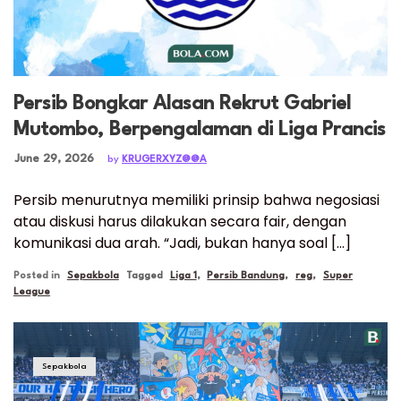
Persib Bongkar Alasan Rekrut Gabriel
Mutombo, Berpengalaman di Liga Prancis
Posted on
June 29, 2026
by
KRUGERXYZ@@A
Persib menurutnya memiliki prinsip bahwa negosiasi
atau diskusi harus dilakukan secara fair, dengan
komunikasi dua arah. “Jadi, bukan hanya soal […]
Posted in
Sepakbola
Tagged
Liga 1
,
Persib Bandung
,
reg
,
Super
League
Sepakbola