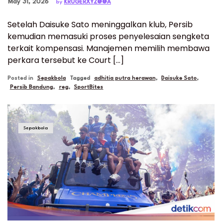
Posted on
May 31, 2026
by
KRUGERXYZ@@A
Setelah Daisuke Sato meninggalkan klub, Persib
kemudian memasuki proses penyelesaian sengketa
terkait kompensasi. Manajemen memilih membawa
perkara tersebut ke Court […]
Posted in
Sepakbola
Tagged
adhitia putra herawan
,
Daisuke Sato
,
Persib Bandung
,
reg
,
SportBites
Sepakbola