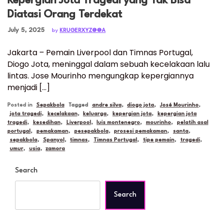
Kepergian Jota Tragedi yang Tak Bisa
Diatasi Orang Terdekat
Posted on
July 5, 2025
by
KRUGERXYZ@@A
Jakarta – Pemain Liverpool dan Timnas Portugal,
Diogo Jota, meninggal dalam sebuah kecelakaan lalu
lintas. Jose Mourinho mengungkap kepergiannya
menjadi […]
Posted in
Sepakbola
Tagged
andre silva
,
diogo jota
,
José Mourinho
,
jota tragedi
,
kecelakaan
,
keluarga
,
kepergian jota
,
kepergian jota
tragedi
,
kesedihan
,
Liverpool
,
luis montenegro
,
mourinho
,
pelatih asal
portugal
,
pemakaman
,
pesepakbola
,
prosesi pemakaman
,
santa
,
sepakbola
,
Spanyol
,
timnas
,
Timnas Portugal
,
tipe pemain
,
tragedi
,
umur
,
usia
,
zamora
Search
Search