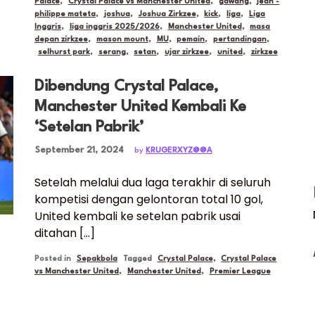
Palace
,
Crystal Palace vs Manchester United
,
gawang
,
jean -
philippe mateta
,
joshua
,
Joshua Zirkzee
,
kick
,
liga
,
Liga
Inggris
,
liga inggris 2025/2026
,
Manchester United
,
masa
depan zirkzee
,
mason mount
,
MU
,
pemain
,
pertandingan
,
selhurst park
,
serang
,
setan
,
ujar zirkzee
,
united
,
zirkzee
Dibendung Crystal Palace,
Manchester United Kembali Ke
‘Setelan Pabrik’
Posted on
September 21, 2024
by
KRUGERXYZ@@A
Setelah melalui dua laga terakhir di seluruh
kompetisi dengan gelontoran total 10 gol,
United kembali ke setelan pabrik usai
ditahan […]
Posted in
Sepakbola
Tagged
Crystal Palace
,
Crystal Palace
vs Manchester United
,
Manchester United
,
Premier League