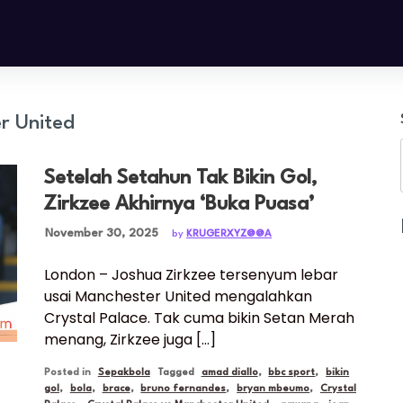
r United
Setelah Setahun Tak Bikin Gol,
Zirkzee Akhirnya ‘Buka Puasa’
Posted on
November 30, 2025
by
KRUGERXYZ@@A
London – Joshua Zirkzee tersenyum lebar
usai Manchester United mengalahkan
Crystal Palace. Tak cuma bikin Setan Merah
menang, Zirkzee juga […]
Posted in
Sepakbola
Tagged
amad diallo
,
bbc sport
,
bikin
gol
,
bola
,
brace
,
bruno fernandes
,
bryan mbeumo
,
Crystal