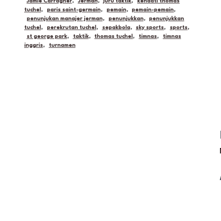
Jamie Carragher
,
Jerman
,
juru taktik
,
kendati thomas
tuchel
,
paris saint-germain
,
pemain
,
pemain-pemain
,
penunjukan manajer jerman
,
penunjukkan
,
penunjukkan
tuchel
,
perekrutan tuchel
,
sepakbola
,
sky sports
,
sports
,
st george park
,
taktik
,
thomas tuchel
,
timnas
,
timnas
inggris
,
turnamen