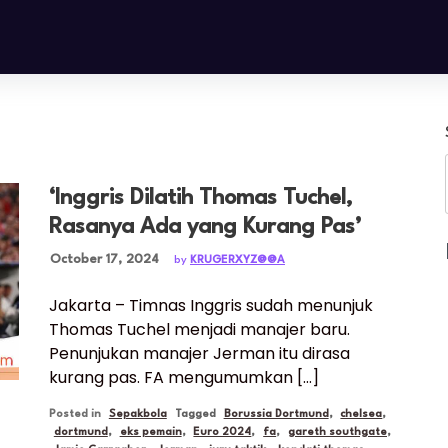
‘Inggris Dilatih Thomas Tuchel,
Rasanya Ada yang Kurang Pas’
Posted on
October 17, 2024
by
KRUGERXYZ@@A
Jakarta – Timnas Inggris sudah menunjuk
Thomas Tuchel menjadi manajer baru.
Penunjukan manajer Jerman itu dirasa
kurang pas. FA mengumumkan […]
Posted in
Sepakbola
Tagged
Borussia Dortmund
,
chelsea
,
dortmund
,
eks pemain
,
Euro 2024
,
fa
,
gareth southgate
,