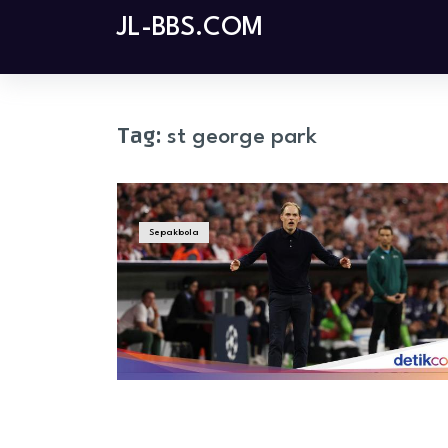
Skip
JL-BBS.COM
to
content
Tag:
st george park
Sepakbola