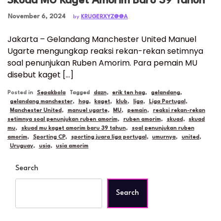
Skuad MU Kaget Amorim Baru 39 Tahun
Posted on
November 6, 2024
by
KRUGERXYZ@@A
Jakarta – Gelandang Manchester United Manuel
Ugarte mengungkap reaksi rekan-rekan setimnya
soal penunjukan Ruben Amorim. Para pemain MU
disebut kaget […]
Posted in
Sepakbola
Tagged
dazn
,
erik ten hag
,
gelandang
,
gelandang manchester
,
hag
,
kaget
,
klub
,
liga
,
Liga Portugal
,
Manchester United
,
manuel ugarte
,
MU
,
pemain
,
reaksi rekan-rekan
setimnya soal penunjukan ruben amorim
,
ruben amorim
,
skuad
,
skuad
mu
,
skuad mu kaget amorim baru 39 tahun
,
soal penunjukan ruben
amorim
,
Sporting CP
,
sporting juara liga portugal
,
umurnya
,
united
,
Uruguay
,
usia
,
usia amorim
Search
Search