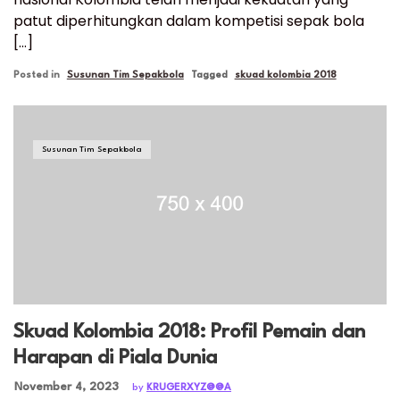
patut diperhitungkan dalam kompetisi sepak bola
[…]
Posted in
Susunan Tim Sepakbola
Tagged
skuad kolombia 2018
Susunan Tim Sepakbola
Skuad Kolombia 2018: Profil Pemain dan
Harapan di Piala Dunia
Posted on
November 4, 2023
by
KRUGERXYZ@@A