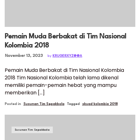
Pemain Muda Berbakat di Tim Nasional
Kolombia 2018
Posted on
November 13, 2023
by
KRUGERXYZ@@A
Pemain Muda Berbakat di Tim Nasional Kolombia
2018 Tim Nasional Kolombia telah lama dikenal
memiliki pemain-pemain hebat yang mampu
memberikan […]
Posted in
Susunan Tim Sepakbola
Tagged
skuad kolombia 2018
Susunan Tim Sepakbola