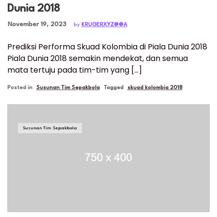
Dunia 2018
Posted on
November 19, 2023
by
KRUGERXYZ@@A
Prediksi Performa Skuad Kolombia di Piala Dunia 2018
Piala Dunia 2018 semakin mendekat, dan semua
mata tertuju pada tim-tim yang […]
Posted in
Susunan Tim Sepakbola
Tagged
skuad kolombia 2018
Susunan Tim Sepakbola