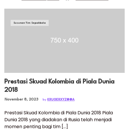
Susunan Tim Sepakbola
Prestasi Skuad Kolombia di Piala Dunia
2018
Posted on
November 8, 2023
by
KRUGERXYZ@@A
Prestasi Skuad Kolombia di Piala Dunia 2018 Piala
Dunia 2018 yang diadakan di Rusia telah menjadi
momen penting bagi tim […]