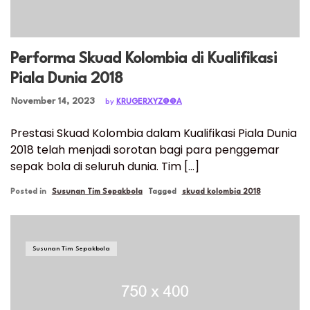
Performa Skuad Kolombia di Kualifikasi
Piala Dunia 2018
Posted on
November 14, 2023
by
KRUGERXYZ@@A
Prestasi Skuad Kolombia dalam Kualifikasi Piala Dunia
2018 telah menjadi sorotan bagi para penggemar
sepak bola di seluruh dunia. Tim […]
Posted in
Susunan Tim Sepakbola
Tagged
skuad kolombia 2018
Susunan Tim Sepakbola