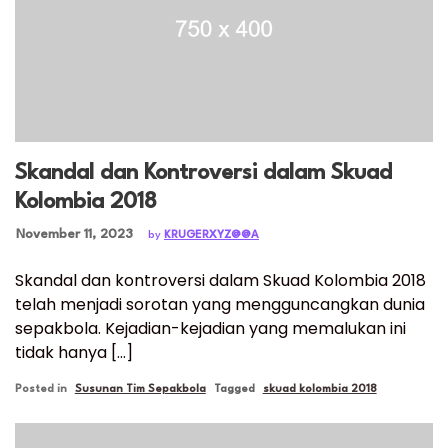
Skandal dan Kontroversi dalam Skuad
Kolombia 2018
Posted on
November 11, 2023
by
KRUGERXYZ@@A
Skandal dan kontroversi dalam Skuad Kolombia 2018
telah menjadi sorotan yang mengguncangkan dunia
sepakbola. Kejadian-kejadian yang memalukan ini
tidak hanya […]
Posted in
Susunan Tim Sepakbola
Tagged
skuad kolombia 2018