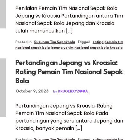
Penilaian Pemain Tim Nasional Sepak Bola
Jepang vs Kroasia Pertandingan antara Tim
Nasional Sepak Bola Jepang dan Kroasia
telah memunculkan […]
Posted in
Susunan Tim Sepakbola
Tagged
rating pemain tim
nasional sepak bola jepang vs tim nasional sepak bola kroasia
Pertandingan Jepang vs Kroasia:
Rating Pemain Tim Nasional Sepak
Bola
Posted on
October 9, 2023
by
KRUGERXYZ@@A
Pertandingan Jepang vs Kroasia: Rating
Pemain Tim Nasional Sepak Bola Pada
pertandingan yang seru antara Jepang dan
Kroasia, banyak pemain […]
Posted in
Susunan Tim Sepakbola
Tagged
rating pemain tim