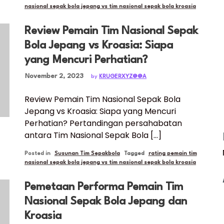
nasional sepak bola jepang vs tim nasional sepak bola kroasia
Review Pemain Tim Nasional Sepak
Bola Jepang vs Kroasia: Siapa
yang Mencuri Perhatian?
Posted on
November 2, 2023
by
KRUGERXYZ@@A
Review Pemain Tim Nasional Sepak Bola
Jepang vs Kroasia: Siapa yang Mencuri
Perhatian? Pertandingan persahabatan
antara Tim Nasional Sepak Bola […]
Posted in
Susunan Tim Sepakbola
Tagged
rating pemain tim
nasional sepak bola jepang vs tim nasional sepak bola kroasia
Pemetaan Performa Pemain Tim
Nasional Sepak Bola Jepang dan
Kroasia