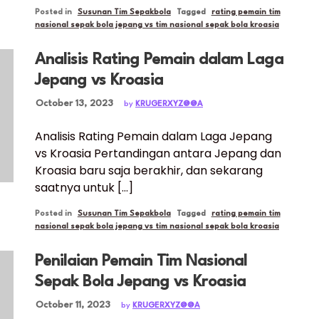
Posted in
Susunan Tim Sepakbola
Tagged
rating pemain tim
nasional sepak bola jepang vs tim nasional sepak bola kroasia
Analisis Rating Pemain dalam Laga
Jepang vs Kroasia
Posted on
October 13, 2023
by
KRUGERXYZ@@A
Analisis Rating Pemain dalam Laga Jepang
vs Kroasia Pertandingan antara Jepang dan
Kroasia baru saja berakhir, dan sekarang
saatnya untuk […]
Posted in
Susunan Tim Sepakbola
Tagged
rating pemain tim
nasional sepak bola jepang vs tim nasional sepak bola kroasia
Penilaian Pemain Tim Nasional
Sepak Bola Jepang vs Kroasia
Posted on
October 11, 2023
by
KRUGERXYZ@@A