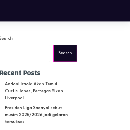
Search
Search
Recent Posts
Andoni Iraola Akan Temui
Curtis Jones, Pertegas Sikap
Liverpool
Presiden Liga Spanyol sebut
musim 2025/2026 jadi gelaran
tersukses