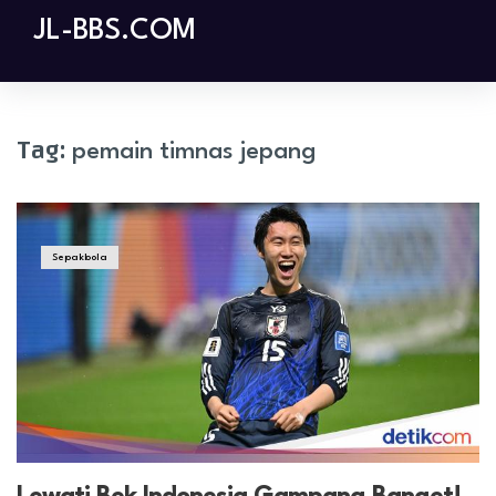
Skip
JL-BBS.COM
to
content
Tag:
pemain timnas jepang
Sepakbola