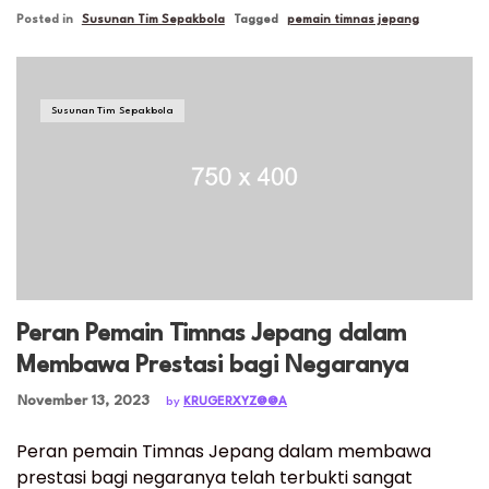
Posted in
Susunan Tim Sepakbola
Tagged
pemain timnas jepang
Susunan Tim Sepakbola
Peran Pemain Timnas Jepang dalam
Membawa Prestasi bagi Negaranya
Posted on
November 13, 2023
by
KRUGERXYZ@@A
Peran pemain Timnas Jepang dalam membawa
prestasi bagi negaranya telah terbukti sangat