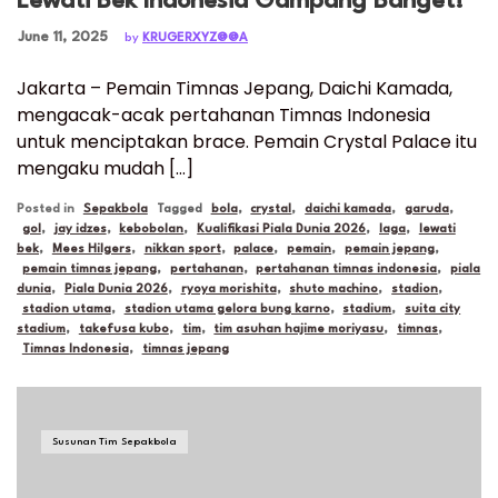
Lewati Bek Indonesia Gampang Banget!
Posted on
June 11, 2025
by
KRUGERXYZ@@A
Jakarta – Pemain Timnas Jepang, Daichi Kamada,
mengacak-acak pertahanan Timnas Indonesia
untuk menciptakan brace. Pemain Crystal Palace itu
mengaku mudah […]
Posted in
Sepakbola
Tagged
bola
,
crystal
,
daichi kamada
,
garuda
,
gol
,
jay idzes
,
kebobolan
,
Kualifikasi Piala Dunia 2026
,
laga
,
lewati
bek
,
Mees Hilgers
,
nikkan sport
,
palace
,
pemain
,
pemain jepang
,
pemain timnas jepang
,
pertahanan
,
pertahanan timnas indonesia
,
piala
dunia
,
Piala Dunia 2026
,
ryoya morishita
,
shuto machino
,
stadion
,
stadion utama
,
stadion utama gelora bung karno
,
stadium
,
suita city
stadium
,
takefusa kubo
,
tim
,
tim asuhan hajime moriyasu
,
timnas
,
Timnas Indonesia
,
timnas jepang
Susunan Tim Sepakbola