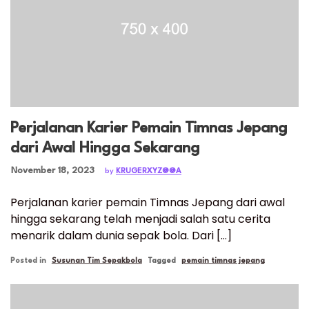
Perjalanan Karier Pemain Timnas Jepang
dari Awal Hingga Sekarang
Posted on
November 18, 2023
by
KRUGERXYZ@@A
Perjalanan karier pemain Timnas Jepang dari awal
hingga sekarang telah menjadi salah satu cerita
menarik dalam dunia sepak bola. Dari […]
Posted in
Susunan Tim Sepakbola
Tagged
pemain timnas jepang