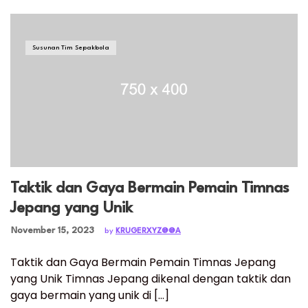
Susunan Tim Sepakbola
Taktik dan Gaya Bermain Pemain Timnas
Jepang yang Unik
Posted on
November 15, 2023
by
KRUGERXYZ@@A
Taktik dan Gaya Bermain Pemain Timnas Jepang
yang Unik Timnas Jepang dikenal dengan taktik dan
gaya bermain yang unik di […]