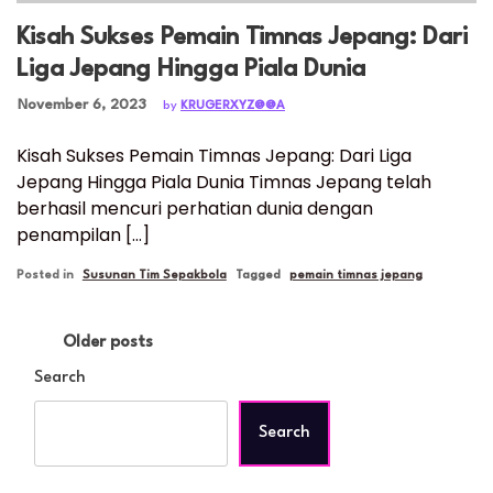
Kisah Sukses Pemain Timnas Jepang: Dari
Liga Jepang Hingga Piala Dunia
Posted on
November 6, 2023
by
KRUGERXYZ@@A
Kisah Sukses Pemain Timnas Jepang: Dari Liga
Jepang Hingga Piala Dunia Timnas Jepang telah
berhasil mencuri perhatian dunia dengan
penampilan […]
Posted in
Susunan Tim Sepakbola
Tagged
pemain timnas jepang
Posts
Older posts
navigation
Search
Search