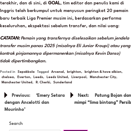
terakhir, dan di sini, di
GOAL
, tim editor dan penulis kami di
Inggris telah berkumpul untuk menyusun peringkat 20 pemain
baru terbaik Liga Premier musim ini, berdasarkan performa
keseluruhan, ekspektasi sebelum transfer, dan nilai uang:
CATATAN:
Pemain yang transfernya diselesaikan sebelum jendela
transfer musim panas 2025 (misalnya Eli Junior Kroupi) atau yang
kontrak pinjamannya dipermanenkan (misalnya Kevin Danso)
tidak dipertimbangkan.
Posted in
Sepakbola
Tagged
Arsenal
,
brighton
,
brighton & hove albion
,
chelsea
,
Everton
,
Leeds
,
Leeds United
,
Liverpool
,
Manchester City
,
Manchester United
,
R. Cherki
,
Sunderland
Post
Previous:
‘Emery Setara
Next:
Patung Bojan da
navigation
dengan Ancelotti dan
mimpi “lima bintang” Persi
Mourinho’
Search