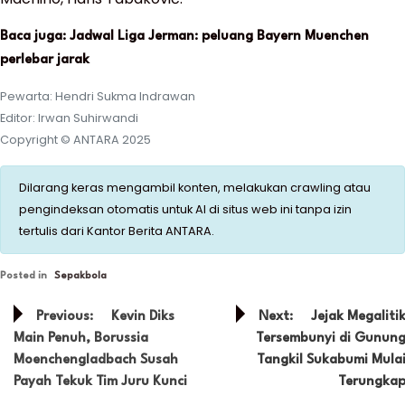
Baca juga: Jadwal Liga Jerman: peluang Bayern Muenchen
perlebar jarak
Pewarta: Hendri Sukma Indrawan
Editor: Irwan Suhirwandi
Copyright © ANTARA 2025
Dilarang keras mengambil konten, melakukan crawling atau
pengindeksan otomatis untuk AI di situs web ini tanpa izin
tertulis dari Kantor Berita ANTARA.
Posted in
Sepakbola
Post
Previous:
Kevin Diks
Next:
Jejak Megaliti
navigation
Main Penuh, Borussia
Tersembunyi di Gunun
Moenchengladbach Susah
Tangkil Sukabumi Mula
Payah Tekuk Tim Juru Kunci
Terungka