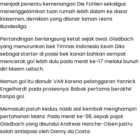
menjadi penentu kemenangan Die Fohlen sekaligus
menenggelamkan tuan rumah lebih dalam ke dasar
klasemen, demikian yang dilansir laman resmi
Bundesliga.
Pertandingan berlangsung ketat sejak awal. Gladbach
yang menurunkan bek Timnas Indonesia Kevin Diks
sebagai starter di posisi bek kanan bahkan sempat
mencetak gol lebih dulu pada menit ke-17 melalui bunuh
diri Maxim Leitsch.
Namun gol itu dianulir VAR karena pelanggaran Yannick
Engelhardt pada prosesnya. Babak pertama berakhir
tanpa gol.
Memasuki paruh kedua, nasib sial kembali menghampiri
pertahanan Mainz. Pada menit ke-58, sepak pojok
Gladbach yang disundul Andreas Hanche-Olsen justru
salah antisipasi oleh Danny da Costa.