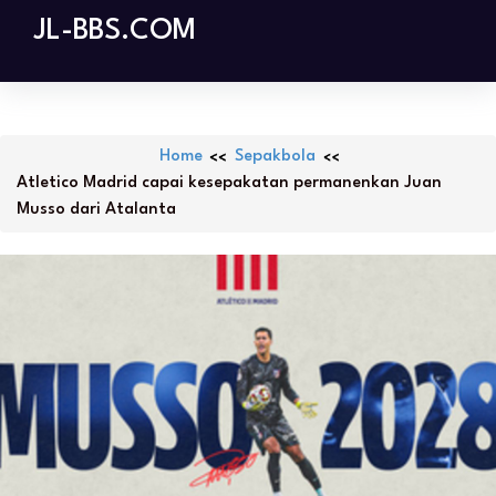
Skip
JL-BBS.COM
to
content
Home
Sepakbola
Atletico Madrid capai kesepakatan permanenkan Juan
Musso dari Atalanta