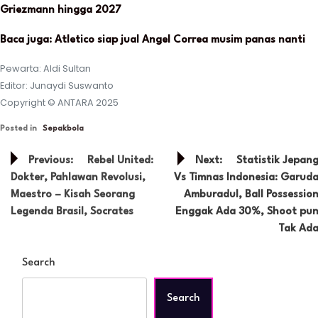
Griezmann hingga 2027
Baca juga: Atletico siap jual Angel Correa musim panas nanti
Pewarta: Aldi Sultan
Editor: Junaydi Suswanto
Copyright © ANTARA 2025
Posted in
Sepakbola
Post
Previous:
Rebel United:
Next:
Statistik Jepan
navigation
Dokter, Pahlawan Revolusi,
Vs Timnas Indonesia: Garud
Maestro – Kisah Seorang
Amburadul, Ball Possessio
Legenda Brasil, Socrates
Enggak Ada 30%, Shoot pu
Tak Ad
Search
Search