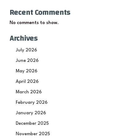
Recent Comments
No comments to show.
Archives
July 2026
June 2026
May 2026
April 2026
March 2026
February 2026
January 2026
December 2025
November 2025