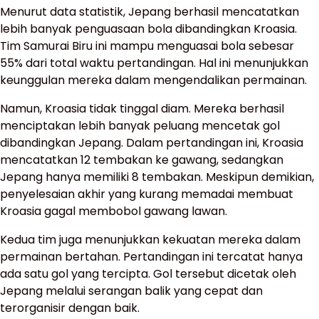
Menurut data statistik, Jepang berhasil mencatatkan
lebih banyak penguasaan bola dibandingkan Kroasia.
Tim Samurai Biru ini mampu menguasai bola sebesar
55% dari total waktu pertandingan. Hal ini menunjukkan
keunggulan mereka dalam mengendalikan permainan.
Namun, Kroasia tidak tinggal diam. Mereka berhasil
menciptakan lebih banyak peluang mencetak gol
dibandingkan Jepang. Dalam pertandingan ini, Kroasia
mencatatkan 12 tembakan ke gawang, sedangkan
Jepang hanya memiliki 8 tembakan. Meskipun demikian,
penyelesaian akhir yang kurang memadai membuat
Kroasia gagal membobol gawang lawan.
Kedua tim juga menunjukkan kekuatan mereka dalam
permainan bertahan. Pertandingan ini tercatat hanya
ada satu gol yang tercipta. Gol tersebut dicetak oleh
Jepang melalui serangan balik yang cepat dan
terorganisir dengan baik.