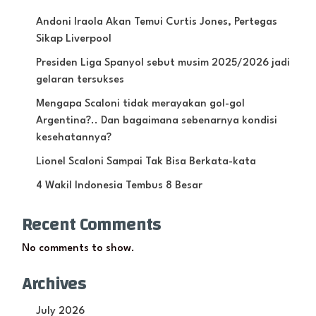
Andoni Iraola Akan Temui Curtis Jones, Pertegas
Sikap Liverpool
Presiden Liga Spanyol sebut musim 2025/2026 jadi
gelaran tersukses
Mengapa Scaloni tidak merayakan gol-gol
Argentina?.. Dan bagaimana sebenarnya kondisi
kesehatannya?
Lionel Scaloni Sampai Tak Bisa Berkata-kata
4 Wakil Indonesia Tembus 8 Besar
Recent Comments
No comments to show.
Archives
July 2026