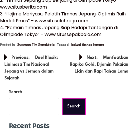
2. “Timnas Jepang Siap Berjuang di Olimpiade Tokyo” –
www.situsberita.com
3. “Hajime Moriyasu, Pelatih Timnas Jepang, Optimis Raih
Medali Emas” – www.situsolahraga.com
4. “Pemain Timnas Jepang Siap Hadapi Tantangan di
Olimpiade Tokyo” – www.situssepakbola.com
Posted in
Susunan Tim Sepakbola
Tagged
jadwal timnas jepang
Post
Previous:
Duel Klasik:
Next:
Manfaatka
navigation
Linimasa Tim Nasional
Rapika Gold, Dijamin Pakaia
Jepang vs Jerman dalam
Licin dan Rapi Tahan Lam
Sejarah
Search
Search
Recent Posts