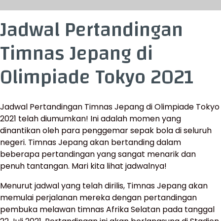
Jadwal Pertandingan
Timnas Jepang di
Olimpiade Tokyo 2021
Jadwal Pertandingan Timnas Jepang di Olimpiade Tokyo
2021 telah diumumkan! Ini adalah momen yang
dinantikan oleh para penggemar sepak bola di seluruh
negeri. Timnas Jepang akan bertanding dalam
beberapa pertandingan yang sangat menarik dan
penuh tantangan. Mari kita lihat jadwalnya!
Menurut jadwal yang telah dirilis, Timnas Jepang akan
memulai perjalanan mereka dengan pertandingan
pembuka melawan timnas Afrika Selatan pada tanggal