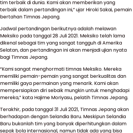
tim terbaik di dunia. Kami akan memberikan yang
terbaik dalam pertandingan ini,” ujar Hiroki Sakai, pemain
bertahan Timnas Jepang.
Jadwal pertandingan berikutnya adalah melawan
Meksiko pada tanggal 28 Juli 2021. Meksiko telah lama
dikenal sebagai tim yang sangat tangguh di Amerika
Selatan, dan pertandingan ini akan menjadi ujian nyata
bagi Timnas Jepang.
“Kami sangat menghormati timnas Meksiko. Mereka
memiliki pemain-pemain yang sangat berkualitas dan
memiliki gaya permainan yang menarik. Kami akan
mempersiapkan diri sebaik mungkin untuk menghadapi
mereka,” kata Hajime Moriyasu, pelatih Timnas Jepang.
Terakhir, pada tanggal 31 Juli 2021, Timnas Jepang akan
berhadapan dengan Selandia Baru. Meskipun Selandia
Baru bukanlah tim yang banyak diperhitungkan dalam
sepak bola internasional, namun tidak ada yang bisa